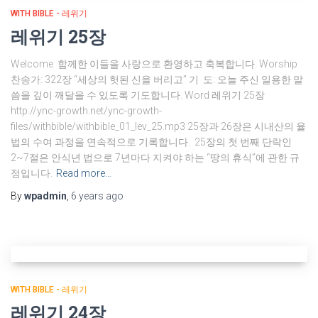
WITH BIBLE - 레위기
레위기 25장
Welcome 함께한 이들을 사랑으로 환영하고 축복합니다. Worship
찬송가: 322장 “세상의 헛된 신을 버리고” 기 도: 오늘 주신 일용한 말
씀을 깊이 깨달을 수 있도록 기도합니다. Word 레위기 25장
http://ync-growth.net/ync-growth-
files/withbible/withbible_01_lev_25.mp3 25장과 26장은 시내산의 율
법의 수여 과정을 연속적으로 기록합니다. 25장의 첫 번째 단락인
2~7절은 안식년 법으로 7년마다 지켜야 하는 “땅의 휴식”에 관한 규
정입니다.
Read more…
By
wpadmin
,
6 years
ago
WITH BIBLE - 레위기
레위기 24장