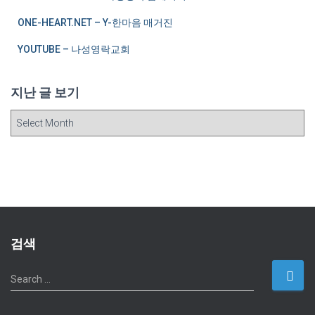
ONE-HEART.NET – Y-한마음 매거진
YOUTUBE – 나성영락교회
지난 글 보기
지
난
글
보
기
검색
S
Search …
e
a