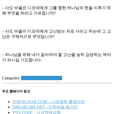
–
사도
바울은
디모데에게
그를
향한
하나님의
뜻을
이루기
위
해
무엇을 하라고
가르칩니까?
–
사도
바울이
디모데에게
고난받는
자로
서라고
하는데
그
고
난은
구체적으로
무엇입니까?
–
하나님을
위해
내가
짊어져야
할
고난을
능히
감당하는
제자
가
되시길
기도합니다.
Categories:
With Bible - 디모데후서
주요 웹페이지 링크
YOUNGNAK.COM – 나성영락 홈페이지
ONE-HEART.NET – Y-한마음 매거진
YOUTUBE – 나성영락교회