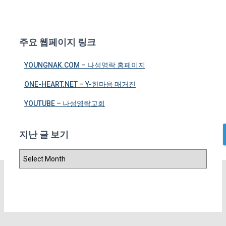
With Bible – 야고보서 (12/1 ~ 12/6)
With Bible – 베드로전서 (12/7 ~ 12/10)
With Bible – 베드로후서 (12/12 ~ 12/13)
With Bible – 요한일서 (12/14 ~ 12/16)
주요 웹페이지 링크
With Bible – 요한이서, 요한삼서, 유다서 (12/17)
With Bible – 요한계시록 (12/18 ~ )
INTO BIBLE
YOUNGNAK.COM – 나성영락 홈페이지
일대일 양육
선하고 아름다운 신앙
ONE-HEART.NET – Y-한마음 매거진
제자도 훈련
BIBLE PLUS
YOUTUBE – 나성영락교회
WITH BIBLE
지난 글 보기
S
e
a
지
r
난
c
글
h
보
f
기
o
r
: