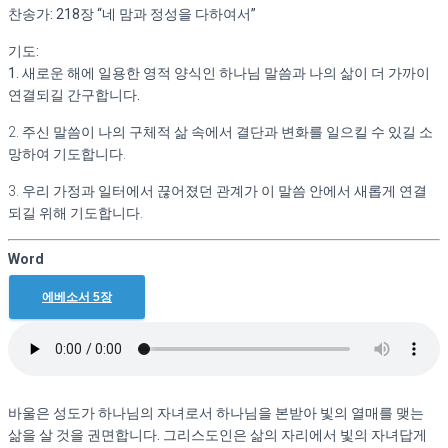
찬송가
: 218
장
“
네 맘과 정성을 다하여서
”
아가 (3/22 ~3/27)
사무엘상 (4/5 ~ 5/1)
기도
:
사무엘하 (5/3 ~ 5/29)
1.
새로운 해에 일용한 영적 양식인 하나님 말씀과 나의 삶이 더 가까이
열왕기상 (6/1 ~ 6/19)
연결되길 간구합니다
.
With Bible – 열왕기하 (6/21 ~ 7/11)
With Bible – 에스라 (7/12 ~7/17)
2. 주신 말씀이 나의 구체적 삶 속에서 결단과 변화를 일으킬 수 있길 소
With Bible – 느헤미야 (7/19 ~ 7/26)
망하여 기도합니다
.
With Bible – 에스더 (7/27 ~ 7/31)
With Bible – 이사야 (8/2 ~ 9/25)
3. 우리 가정과 일터에서 끊어졌던 관계가 이 말씀 안에서 새롭게 연결
With Bible – 예레미야 (9/27 ~11/1 )
되길 위해 기도합니다
.
With Bible – 예레미야애가 (11/2 ~ 11/6)
With Bible – 에스겔 (11/8 ~ 12/11 )
With Bible – 마태복음 (12/12 ~ 1/22)
Word
With Bible – 다니엘 (1/23 ~ 2/5)
With Bible – 호세아 (2/7 ~ 2/16)
에베소서 5
장
With Bible – 요엘 (2/17 ~ 2/19)
With Bible – 아모스 (2/21 ~ 2/28)
With Bible – 오바댜 (3/1)
With Bible – 요나 (3/2 ~ 3/5)
With Bible – 미가 (3/7 ~ 3/12)
바울은 성도가 하나님의 자녀로서 하나님을 본받아 빛의 열매를 맺는
With Bible – 나훔 (3/14 ~ 3/16)
삶을 살 것을 권면합니다
.
그리스도인은 삶의 자리에서 빛의 자녀답게
With Bible – 하박국 (3/17 ~ 3/19)