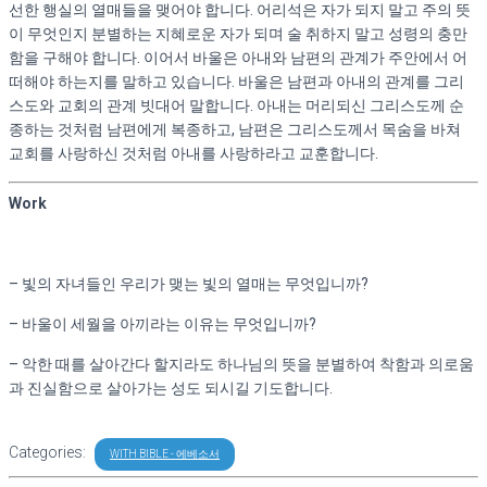
선한 행실의 열매들을 맺어야 합니다
.
어리석은 자가 되지 말고 주의 뜻
With Bible – 스바냐 (3/21 ~ 3/23)
With Bible – 학개 (3/24 ~ 3/25)
이 무엇인지 분별하는 지혜로운 자가 되며 술 취하지 말고 성령의 충만
With Bible – 스가랴 (3/26 ~ 4/6)
함을 구해야 합니다
.
이어서 바울은 아내와 남편의 관계가 주안에서 어
With Bible – 말라기 (4/7 ~ 4/9)
떠해야 하는지를 말하고 있습니다
.
바울은 남편과 아내의 관계를 그리
With Bible – 마가복음 (4/18 ~ 5/5)
스도와 교회의 관계 빗대어 말합니다
.
아내는 머리되신 그리스도께 순
With Bible – 누가복음 (5/6 ~ 6/2)
종하는 것처럼 남편에게 복종하고
,
남편은 그리스도께서 목숨을 바쳐
With Bible – 요한복음 (6/3 ~6/27)
교회를 사랑하신 것처럼 아내를 사랑하라고 교훈합니다
.
With Bible – 사도행전 (6/28 ~ 7/29)
With Bible – 로마서 (7/30 ~ 8/16)
Work
With Bible – 고린도전서 (8/17 ~ 9/5)
With Bible – 고린도후서 (9/6 ~ 9/27)
With Bible – 갈라디아서 (9/28 ~10/4)
With Bible – 에베소서 (10/5 ~ 10/11 )
–
빛의 자녀들인 우리가 맺는 빛의 열매는 무엇입니까
?
With Bible-빌립보서 (10/12 ~ 10/15)
With Bible – 골로새서 (10/17 ~ 10/20)
–
바울이 세월을 아끼라는 이유는 무엇입니까
?
With Bible – 데살로니가 전서 (10/21 ~ 10/26)
With Bible – 데살로니가 후서 (10/27 ~10/29)
–
악한 때를 살아간다 할지라도 하나님의 뜻을 분별하여 착함과 의로움
with bible-디모데 전서 (10/31 ~ 11/5)
과 진실함으로 살아가는 성도 되시길 기도합니다
.
With Bible – 디모데후서 (11/7 ~ 11/10)
With Bible – 디도서 (11/11 ~ 11/14)
With Bible – 빌레몬서 (11/15)
Categories:
WITH BIBLE - 에베소서
With Bible – 히브리서 (11/16 ~ 11/30)