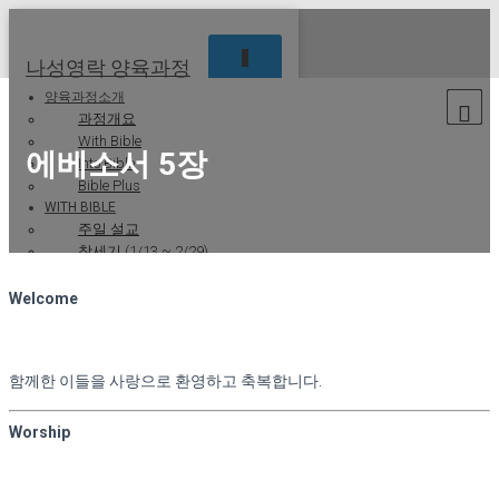
T
나성영락 양육과정
O
양육과정소개
G
과정개요
G
With Bible
L
에베소서 5장
Into Bible
E
N
Bible Plus
A
WITH BIBLE
V
주일 설교
I
창세기 (1/13 ~ 2/29)
G
출애굽기 (3/2 ~ 4/4)
A
레위기 (4/13 ~ 5/9)
Welcome
T
민수기 (5/11 ~ 6/20)
I
신명기 (6/22 ~ 8/1)
O
여호수아 (8/3 ~ 8/29)
N
함께한 이들을 사랑으로 환영하고 축복합니다
.
사사기 (8/31 ~ 9/22)
룻기 (9/23 ~ 9/26 )
욥기 (9/28 ~10/30 )
Worship
시편 (10/31 ~1/30 )
잠언 (2/1 ~3/6)
전도서 (3/8 ~3/20)