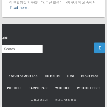
이 연결되길 간구합니다. 주신 말씀이 나의 구체적 삶 속에서
Read more…
검색
S
e
a
r
c
h
0 DEVELOPMENT LOG
BIBLE PLUS
BLOG
FRONT PAGE
f
o
INTO BIBLE
SAMPLE PAGE
WITH BIBLE
WITH BIBLE POST
r
:
양육과정소개
일대일 양육 등록