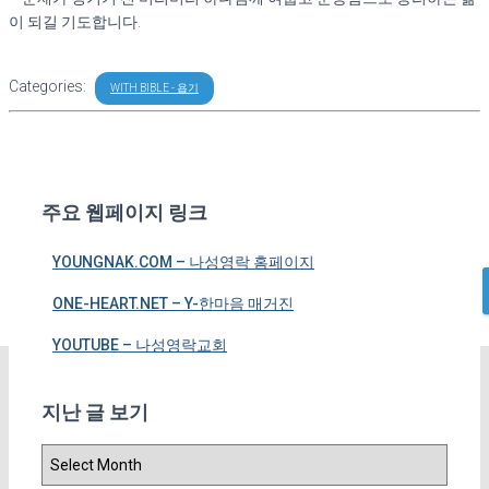
With Bible – 야고보서 (12/1 ~ 12/6)
이 되길 기도합니다.
With Bible – 베드로전서 (12/7 ~ 12/10)
With Bible – 베드로후서 (12/12 ~ 12/13)
With Bible – 요한일서 (12/14 ~ 12/16)
Categories:
With Bible – 요한이서, 요한삼서, 유다서 (12/17)
WITH BIBLE - 욥기
With Bible – 요한계시록 (12/18 ~ )
INTO BIBLE
일대일 양육
선하고 아름다운 신앙
제자도 훈련
주요 웹페이지 링크
BIBLE PLUS
WITH BIBLE
YOUNGNAK.COM – 나성영락 홈페이지
S
ONE-HEART.NET – Y-한마음 매거진
e
a
YOUTUBE – 나성영락교회
r
c
h
지난 글 보기
f
o
r
지
:
난