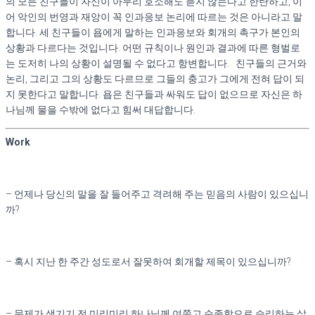
의 모든 친구들이 자신이 아무리 호소해도 듣지 않는다고 한탄하고, 이
With Bible – 스바냐 (3/21 ~ 3/23)
어 악인의 번영과 재앙이 꼭 인과응보 논리에 따르는 것은 아니라고 말
With Bible – 학개 (3/24 ~ 3/25)
합니다. 세 친구들이 욥에게 말하는 인과응보와 회개의 촉구가 본인의
With Bible – 스가랴 (3/26 ~ 4/6)
상황과 다르다는 것입니다. 어떤 규칙이나 원인과 결과에 따른 형벌로
With Bible – 말라기 (4/7 ~ 4/9)
With Bible – 마가복음 (4/18 ~ 5/5)
는 도저히 나의 상황이 설명될 수 없다고 항변합니다. 친구들의 근거와
With Bible – 누가복음 (5/6 ~ 6/2)
논리, 그리고 그의 상황도 다르므로 그들의 충고가 그에게 전혀 답이 되
With Bible – 요한복음 (6/3 ~6/27)
지 못한다고 말합니다. 욥은 친구들과 싸워도 답이 없으므로 자신은 하
With Bible – 사도행전 (6/28 ~ 7/29)
나님께 물을 수밖에 없다고 힘써 대답합니다.
With Bible – 로마서 (7/30 ~ 8/16)
With Bible – 고린도전서 (8/17 ~ 9/5)
Work
With Bible – 고린도후서 (9/6 ~ 9/27)
With Bible – 갈라디아서 (9/28 ~10/4)
With Bible – 에베소서 (10/5 ~ 10/11 )
With Bible-빌립보서 (10/12 ~ 10/15)
– 언제나 당신의 말을 잘 들어주고 격려해 주는 믿음의 사람이 있으십니
With Bible – 골로새서 (10/17 ~ 10/20)
까?
With Bible – 데살로니가 전서 (10/21 ~ 10/26)
With Bible – 데살로니가 후서 (10/27 ~10/29)
with bible-디모데 전서 (10/31 ~ 11/5)
With Bible – 디모데후서 (11/7 ~ 11/10)
–
혹시 지난 한 주간 성도로서 잘못하여
회개할 제목이 있으십니까?
With Bible – 디도서 (11/11 ~ 11/14)
With Bible – 빌레몬서 (11/15)
With Bible – 히브리서 (11/16 ~ 11/30)
–
문제가 생기기 전 미리미리 하나님께 여쭙고
순종함으로 승리하는 삶