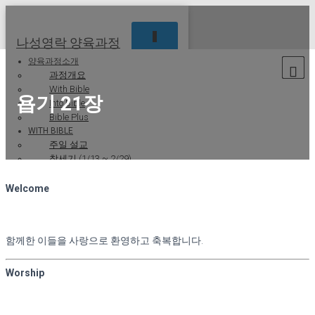
T
나성영락 양육과정
O
양육과정소개
G
과정개요
G
With Bible
L
욥기 21장
Into Bible
E
N
Bible Plus
A
WITH BIBLE
V
주일 설교
I
창세기 (1/13 ~ 2/29)
G
출애굽기 (3/2 ~ 4/4)
A
레위기 (4/13 ~ 5/9)
Welcome
T
민수기 (5/11 ~ 6/20)
I
신명기 (6/22 ~ 8/1)
O
여호수아 (8/3 ~ 8/29)
N
함께한 이들을 사랑으로 환영하고 축복합니다.
사사기 (8/31 ~ 9/22)
룻기 (9/23 ~ 9/26 )
욥기 (9/28 ~10/30 )
Worship
시편 (10/31 ~1/30 )
잠언 (2/1 ~3/6)
전도서 (3/8 ~3/20)